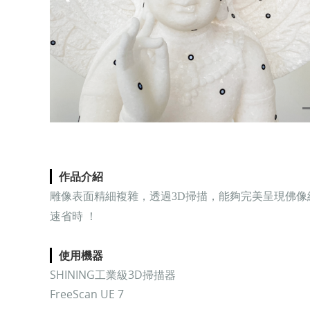
作品介紹
雕像表面精細複雜，透過3D掃描，能夠完美呈現佛
速省時 ！
使用機器
SHINING工業級3D掃描器
FreeScan UE 7