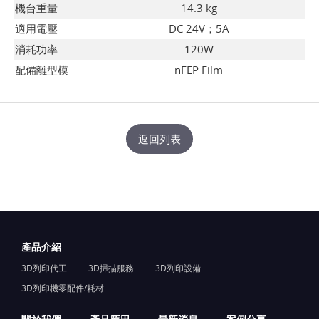
機台重量
14.3 kg
適用電壓
DC 24V；5A
消耗功率
120W
配備離型模
nFEP Film
返回列表
產品介紹
3D列印代工
3D掃描服務
3D列印設備
3D列印機零配件/耗材