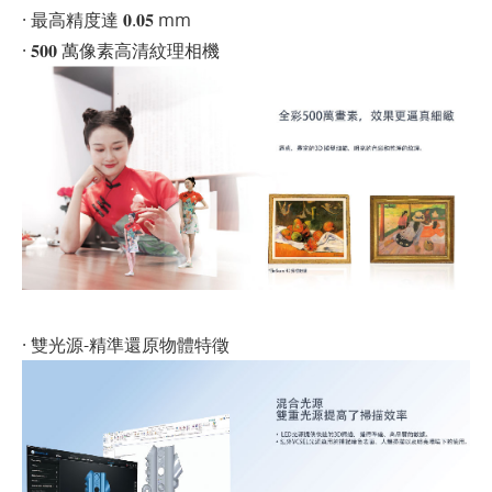
· 最高精度達 𝟎.𝟎𝟓 mm
· 𝟓𝟎𝟎 萬像素高清紋理相機
· 雙光源-精準還原物體特徵