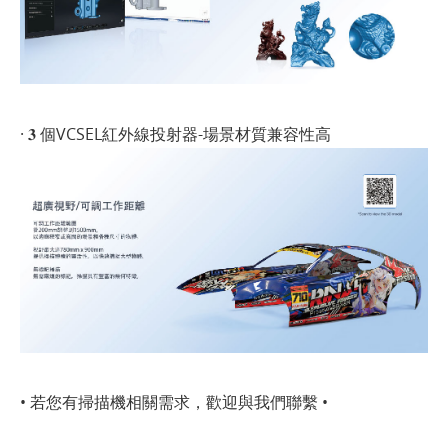
· 𝟑 個VCSEL紅外線投射器-場景材質兼容性高
• 若您有掃描機相關需求，歡迎與我們聯繫 •