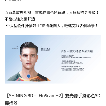
五百萬紋理相機，重現物體色彩資訊，
人臉掃描更升級！
不發出強光更舒適
"中大型物件掃描好手"掃描範圍大，輕鬆克服各個場景！
【SHINING 3D－ EinScan H2】雙光源手持彩色3D
掃描器