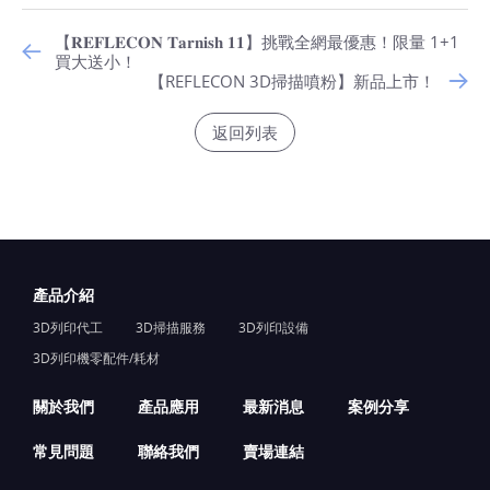
【𝐑𝐄𝐅𝐋𝐄𝐂𝐎𝐍 𝐓𝐚𝐫𝐧𝐢𝐬𝐡 𝟏𝟏】挑戰全網最優惠！限量 1+1
買大送小！
【REFLECON 3D掃描噴粉】新品上市！
返回列表
產品介紹
3D列印代工
3D掃描服務
3D列印設備
3D列印機零配件/耗材
關於我們
產品應用
最新消息
案例分享
常見問題
聯絡我們
賣場連結