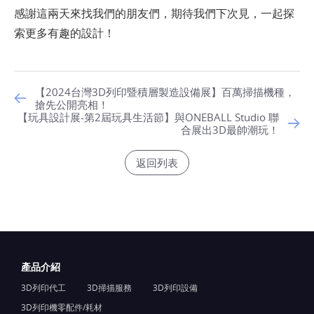
感謝這兩天來找我們的朋友們，期待我們下次見，一起探
索更多有趣的設計！​​​​
【2024台灣3D列印暨積層製造設備展】百萬掃描機種，
搶先公開亮相！
【玩具設計展-第2屆玩具生活節】​與ONEBALL Studio 聯
合展出3D最帥潮玩！
返回列表
產品介紹
3D列印代工
3D掃描服務
3D列印設備
3D列印機零配件/耗材